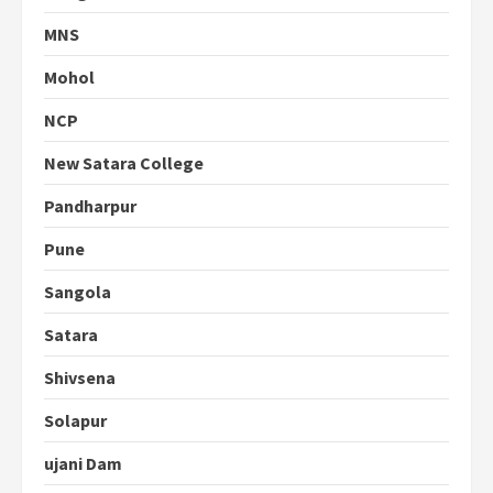
MNS
Mohol
NCP
New Satara College
Pandharpur
Pune
Sangola
Satara
Shivsena
Solapur
ujani Dam