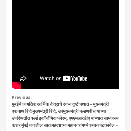
Continue
Previous:
मुंबईचे जागतिक आर्थिक केंद्राचे स्वप्न दृष्टीपथात – मुख्यमंत्री
Reading
एकनाथ शिंदे मुख्यमंत्री शिंदे, उपमुख्यमंत्री फडणवीस यांच्या
उपस्थितीत वर्ल्ड इकॉनॉमिक फोरम, एमएमआरडीए यांच्यात सामंजस्य
करार मुंबई जगातील सात महत्वाच्या महानगरांमध्ये स्थान पटकावेल –