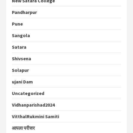
New Satara College
Pandharpur
Pune
Sangola
Satara
Shivsena
Solapur
ujani Dam
Uncategorized
Vidhanparishad2024
VitthalRukmini Samiti
आपला परीसर