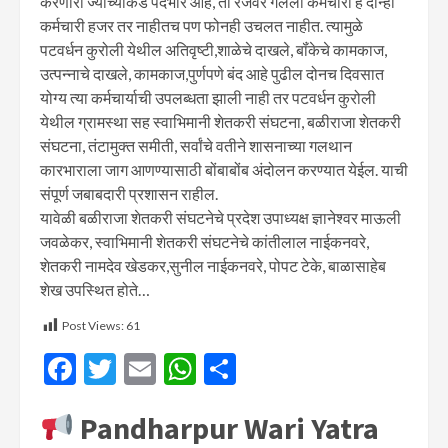
करणारा ज्याच्याकडे पदभार आहे, तो रजेवर गेलेला कर्मचारी हे दोन्ही
कर्मचारी हजर तर नाहीतच पण फोनही उचलत नाहीत. त्यामुळे
पटवर्धन कुरोली येथील अतिवृष्टी,शाळेचे दाखले, बॉंकेचे कामकाज,
उत्पन्नाचे दाखले, कामकाज,पुर्णपणे बंद आहे पुढील दोनच दिवसात
योग्य त्या कर्मचार्याची उपलब्धता झाली नाही तर पटवर्धन कुरोली
येथील ग्रामस्था सह स्वाभिमानी शेतकरी संघटना, बळीराजा शेतकरी
संघटना, तंटामुक्त समीती, सर्वांचे वतीने शासनाच्या गलथान
कारभाराला जाग आणण्यासाठी बोंबाबोंब अंदोलन करण्यात येईल. याची
संपूर्ण जबाबदारी प्रशासन राहील.
यावेळी बळीराजा शेतकरी संघटनेचे प्रदेश उपाध्यक्ष ज्ञानेश्वर माऊली
जवळेकर, स्वाभिमानी शेतकरी संघटनेचे कांतीलाल नाईकनवरे,
शेतकरी नामदेव खेडकर,सुनील नाईकनवरे, पोपट टेके, बाळासाहेब
शेख उपस्थित होते…
Post Views:
61
Facebook
Twitter
Email
WhatsApp
Share
Pandharpur Wari Yatra