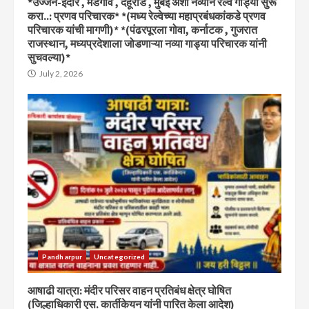
*उज्जैन-इंदोर , मडगाव , देहूरोड , मुंबई अशा नव्याने रेल्वे गाड्या सुरू
करा..: प्रणव परिचारक* *(मध्य रेल्वेच्या महाप्रबंधकांकडे प्रणव
परिचारक यांची मागणी)* *(पंढरपूरला गोवा, कर्नाटक , गुजरात
राजस्थान, मध्यप्रदेशाला जोडणाऱ्या नव्या गाड्या परिचारक यांनी
सुचवल्या)*
July 2, 2026
Pandharpur
Uncategorized
आषाढी यात्रा: मंदीर परिसर वाहन प्रतिबंध क्षेत्र घोषित
(जिल्हाधिकारी एस. कार्तीकेयन यांनी पारित केला आदेश)