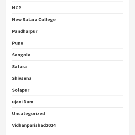
NCP
New Satara College
Pandharpur
Pune
Sangola
Satara
Shivsena
Solapur
ujani Dam
Uncategorized
Vidhanparishad2024