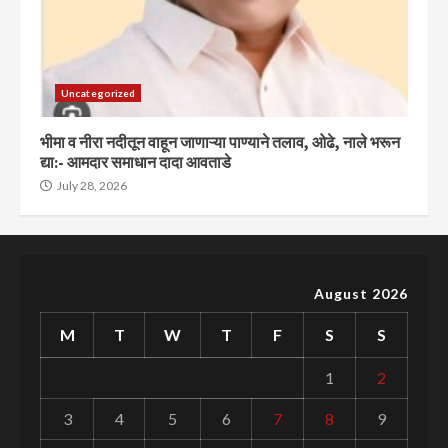
Uncategorized
भीमा व नीरा नदीतून वाहून जाणाऱ्या पाण्याने तलाव, ओढे, नाले भरून
द्या:- आमदार समाधान दादा आवताडे
July 28, 2026
August 2026
M
T
W
T
F
S
S
1
2
3
4
5
6
7
8
9