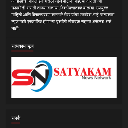
आघाडीचे ‘ऑनलाईन’ मराठी न्यूज पोर्टल आहे. या द्वारे ताज्या
घडामोडी, मराठी ताज्या बातम्या, विश्लेषणात्मक बातम्या, उपयुक्त
माहिती आणि विचारप्रवण करणारे लेख यांचा समावेश आहे. सत्यकाम
न्यूज मध्ये प्रकाशित होणाऱ्या वृत्तांशी संपादक सहमत असेलच असे
नाही.
सत्यकाम न्यूज
संपर्क