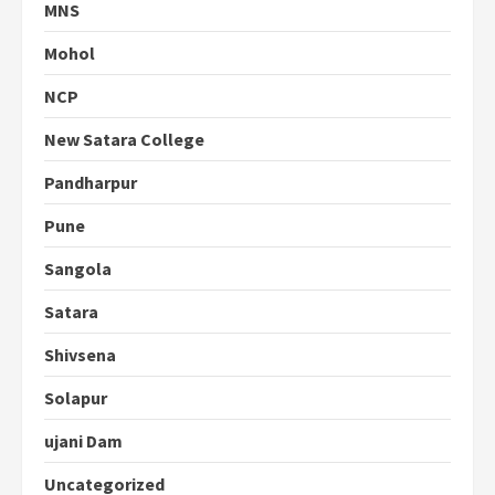
MNS
Mohol
NCP
New Satara College
Pandharpur
Pune
Sangola
Satara
Shivsena
Solapur
ujani Dam
Uncategorized