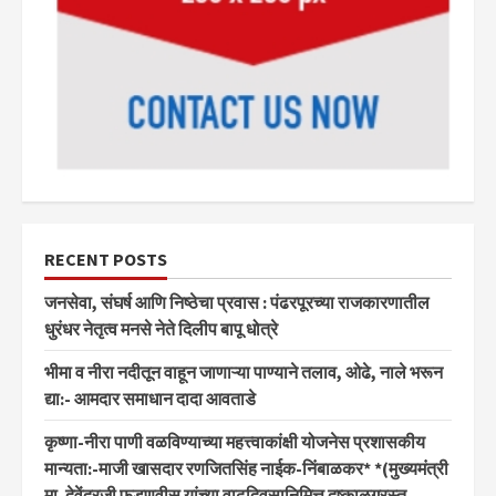
RECENT POSTS
जनसेवा, संघर्ष आणि निष्ठेचा प्रवास : पंढरपूरच्या राजकारणातील
धुरंधर नेतृत्व मनसे नेते दिलीप बापू धोत्रे
भीमा व नीरा नदीतून वाहून जाणाऱ्या पाण्याने तलाव, ओढे, नाले भरून
द्या:- आमदार समाधान दादा आवताडे
कृष्णा-नीरा पाणी वळविण्याच्या महत्त्वाकांक्षी योजनेस प्रशासकीय
मान्यता:-माजी खासदार रणजितसिंह नाईक-निंबाळकर* *(मुख्यमंत्री
मा. देवेंद्रजी फडणवीस यांच्या वाढदिवसानिमित्त दुष्काळग्रस्त