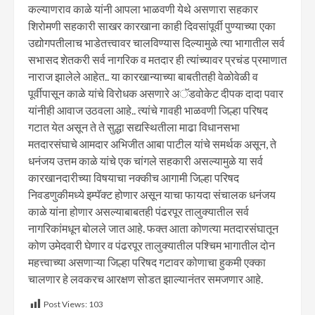
कल्याणराव काळे यांनी आपला भाळवणी येथे असणारा सहकार
शिरोमणी सहकारी साखर कारखाना काही दिवसांपूर्वी पुण्याच्या एका
उद्योगपतीलाच भाडेतत्त्वावर चालविण्यास दिल्यामुळे त्या भागातील सर्व
सभासद शेतकरी सर्व नागरिक व मतदार ही त्यांच्यावर प्रचंड प्रमाणात
नाराज झालेले आहेत.. या कारखान्याच्या बाबतीतही वेळोवेळी व
पूर्वीपासून काळे यांचे विरोधक असणारे अॅडवोकेट दीपक दादा पवार
यांनीही आवाज उठवला आहे.. त्यांचे गावही भाळवणी जिल्हा परिषद
गटात येत असून ते ते सुद्धा सद्यस्थितीला माढा विधानसभा
मतदारसंघाचे आमदार अभिजीत आबा पाटील यांचे समर्थक असून, ते
धनंजय उत्तम काळे यांचे एक चांगले सहकारी असल्यामुळे या सर्व
कारखानदारीच्या विषयाचा नक्कीच आगामी जिल्हा परिषद
निवडणुकीमध्ये इम्पॅक्ट होणार असून याचा फायदा संचालक धनंजय
काळे यांना होणार असल्याबाबतही पंढरपूर तालुक्यातील सर्व
नागरिकांमधून बोलले जात आहे. फक्त आता कोणत्या मतदारसंघातून
कोण उमेदवारी घेणार व पंढरपूर तालुक्यातील पश्चिम भागातील दोन
महत्त्वाच्या असणाऱ्या जिल्हा परिषद गटावर कोणाचा हुकमी एक्का
चालणार हे लवकरच आरक्षण सोडत झाल्यानंतर समजणार आहे.
Post Views:
103