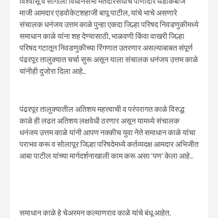
विश्वासू व सांगोला विधानसभा मतदारसंघाचे पाणीदार धडाकेबाज
माजी आमदार एडवोकेटशहाजी बापू पाटील, यांचे भाचे असणारे
संचालक धनंजय उत्तम काळे पुन्हा एकदा जिल्हा परिषद निवडणुकीमध्ये
समाधान काळे यांना शह देण्यासाठी, भाळवणी किंवा वाखरी जिल्हा
परिषद गटातून निवडणुकीच्या रिंगणात उतरणार असल्याबाबत संपूर्ण
पंढरपूर तालुक्यात चर्चा सुरू असून याला संचालक धनंजय उत्तम काळे
यांनीही दुजोरा दिला आहे..
पंढरपूर तालुक्यातील अतिशय महत्त्वाची व परंपरागत काळे विरुद्ध
काळे ही लढत अतिशय लक्षवेधी ठरणार असून यामध्ये संचालक
धनंजय उत्तम काळे यांनी आपण नक्कीच युवा नेते समाधान काळे यांचा
पराभव करू व सोलापूर जिल्हा परिषदेमध्ये कर्तव्यदक्ष आमदार अभिजीत
आबा पाटील यांच्या मार्गदर्शनाखाली काम करू असा ‘पण’ केला आहे..
समाधान काळे हे चेअरमन कल्याणराव काळे यांचे बंधू आहेत.