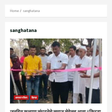
Menu
Home
sanghatana
sanghatana
आपला परीसर
क्रिडा
जनहित कल्याण संघटनेचे समाज सेवेसह आता “क्रिडा