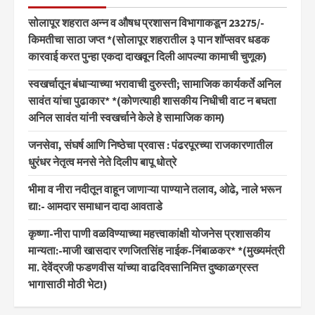
सोलापूर शहरात अन्न व औषध प्रशासन विभागाकडून 23275/-
किमतीचा साठा जप्त *(सोलापूर शहरातील ३ पान शॉप्सवर धडक
कारवाई करत पुन्हा एकदा दाखवून दिली आपल्या कामाची चुणूक)
स्वखर्चातून बंधाऱ्याच्या भरावाची दुरुस्ती; सामाजिक कार्यकर्ते अनिल
सावंत यांचा पुढाकार* *(कोणत्याही शासकीय निधीची वाट न बघता
अनिल सावंत यांनी स्वखर्चाने केले हे सामाजिक काम)
जनसेवा, संघर्ष आणि निष्ठेचा प्रवास : पंढरपूरच्या राजकारणातील
धुरंधर नेतृत्व मनसे नेते दिलीप बापू धोत्रे
भीमा व नीरा नदीतून वाहून जाणाऱ्या पाण्याने तलाव, ओढे, नाले भरून
द्या:- आमदार समाधान दादा आवताडे
कृष्णा-नीरा पाणी वळविण्याच्या महत्त्वाकांक्षी योजनेस प्रशासकीय
मान्यता:-माजी खासदार रणजितसिंह नाईक-निंबाळकर* *(मुख्यमंत्री
मा. देवेंद्रजी फडणवीस यांच्या वाढदिवसानिमित्त दुष्काळग्रस्त
भागासाठी मोठी भेट!)