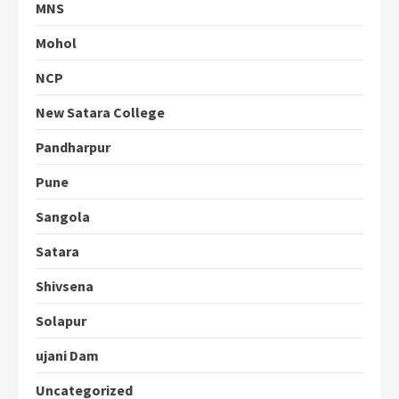
MNS
Mohol
NCP
New Satara College
Pandharpur
Pune
Sangola
Satara
Shivsena
Solapur
ujani Dam
Uncategorized