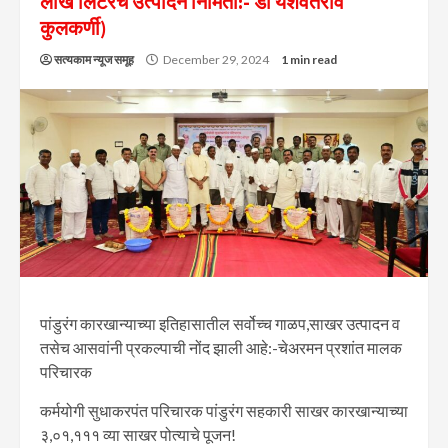
लाख लिटरचे उत्पादन निर्मिती:- डॉ यशवंतराव
कुलकर्णी)
सत्यकाम न्यूज समूह
December 29, 2024
1 min read
पांडुरंग कारखान्याच्या इतिहासातील सर्वोच्च गाळप,साखर उत्पादन व
तसेच आसवांनी प्रकल्पाची नोंद झाली आहे:-चेअरमन प्रशांत मालक
परिचारक
कर्मयोगी सुधाकरपंत परिचारक पांडुरंग सहकारी साखर कारखान्याच्या
३,०१,१११ व्या साखर पोत्याचे पूजन!