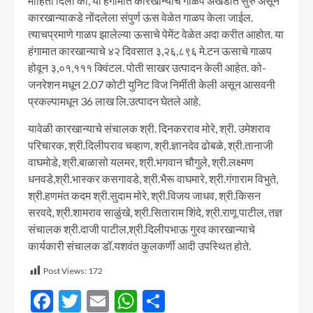
माहिती दिली की, या हंगामात कारखान्याचे गाळप अखंडीत सुरु असून
कारखान्याकडे नोंदलेला संपुर्ण ऊस वेळेत गाळप केला जाईल.
त्याचप्रमाणे गाळप झालेल्या ऊसाचे पेमेंट वेळेत अदा करीत आहोत. या
हंगामात कारखान्याचे ४२ दिवसात ३,२६,८९६ मे.टन ऊसाचे गाळप
होवून ३,०१,१११ क्विंटल. पोती साखर उत्पादन केली आहेत. को-
जनरेशन मधून 2.07 कोटी युनिट विज निर्मीती केली असून आसवनी
प्रकल्पामधून 36 लाख लि.उत्पादन घेतले आहे.
यावेळी कारखान्याचे संचालक श्री. दिनकरराव मोरे, श्री. उमेशराव
परिचारक, श्री.दिलीपराव चव्हाण, श्री.ज्ञानदेव ढोबळे, श्री.तानाजी
वाघमोडे, श्री.बाळासो यलमर, श्री.भगवान चौगुले, श्री.लक्ष्मण
धनवडे,श्री.भास्कर कसगावडे, श्री.भैरू वाघमारे, श्री.गंगाराम विभुते,
श्री.हणमंत कदम श्री.सुदाम मोरे, श्री.विजय जाधव, श्री.किसन
सरवदे, श्री.शामराव साळुंखे, श्री.सिताराम शिंदे, श्री.राणू पाटील, तज्ञ
संचालक श्री.दाजी पाटील,श्री.दिलीपभाऊ गुरव कारखान्याचे
कार्यकारी संचालक डॉ.यशवंत कुलकर्णी आदी उपस्थित होते.
Post Views:
172
Facebook
Twitter
Email
WhatsApp
Share