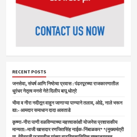
RECENT POSTS
जनसेवा, संघर्ष आणि निष्ठेचा प्रवास : पंढरपूरच्या राजकारणातील
धुरंधर नेतृत्व मनसे नेते दिलीप बापू धोत्रे
भीमा व नीरा नदीतून वाहून जाणाऱ्या पाण्याने तलाव, ओढे, नाले भरून
द्या:- आमदार समाधान दादा आवताडे
कृष्णा-नीरा पाणी वळविण्याच्या महत्त्वाकांक्षी योजनेस प्रशासकीय
मान्यता:-माजी खासदार रणजितसिंह नाईक-निंबाळकर* *(मुख्यमंत्री
मा. देवेंद्रजी फडणवीस यांच्या वाढदिवसानिमित्त दुष्काळग्रस्त