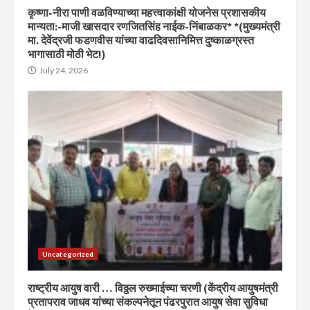
कृष्णा-नीरा पाणी वळविण्याच्या महत्त्वाकांक्षी योजनेस प्रशासकीय
मान्यता:-माजी खासदार रणजितसिंह नाईक-निंबाळकर* *(मुख्यमंत्री
मा. देवेंद्रजी फडणवीस यांच्या वाढदिवसानिमित्त दुष्काळग्रस्त
भागासाठी मोठी भेट!)
July 24, 2026
Uncategorized
राष्ट्रीय आयुष वारी … विठ्ठल रुख्माईच्या चरणी (केंद्रीय आयुषमंत्री
प्रतापराव जाधव यांच्या संकल्पनेतून पंढरपुरात आयुष सेवा सुविधा