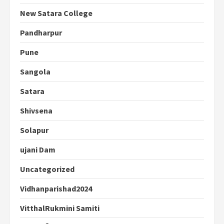
New Satara College
Pandharpur
Pune
Sangola
Satara
Shivsena
Solapur
ujani Dam
Uncategorized
Vidhanparishad2024
VitthalRukmini Samiti