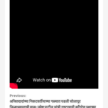
Continue
Previous:
अजितदादांच्या निकटवर्तीयाच्या गळ्यात पडली सोलापूर
Reading
जिल्हाध्यपदाची माळ! उमेश पाटील यांची राष्ट्रवादी काँग्रेस पक्षाच्या