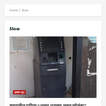
Menu
Home
Slow
Slow
ब्रेकीग न्यूज
शहरातील एटीएम “असुन अडचण,नसुन खोळंबा”