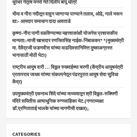
धुरंधर नेतृत्व मनसे नेते दिलीप बापू धोत्रे
भीमा व नीरा नदीतून वाहून जाणाऱ्या पाण्याने तलाव, ओढे, नाले भरून
द्या:- आमदार समाधान दादा आवताडे
कृष्णा-नीरा पाणी वळविण्याच्या महत्त्वाकांक्षी योजनेस प्रशासकीय
मान्यता:-माजी खासदार रणजितसिंह नाईक-निंबाळकर* *(मुख्यमंत्री
मा. देवेंद्रजी फडणवीस यांच्या वाढदिवसानिमित्त दुष्काळग्रस्त
भागासाठी मोठी भेट!)
राष्ट्रीय आयुष वारी … विठ्ठल रुख्माईच्या चरणी (केंद्रीय आयुषमंत्री
प्रतापराव जाधव यांच्या संकल्पनेतून पंढरपुरात आयुष सेवा सुविधा
केंद्र)
उपमुख्यमंत्री एकनाथ शिंदे यांच्या माध्यमातून श्री विठ्ठल-रुक्मिणी
मंदिरे समितीस अत्याधुनिक रुग्णवाहिका भेट.(नगराध्यक्षा
डॉ.प्रणिताताई भालके यांच्या मागणीची दखल);
CATEGORIES