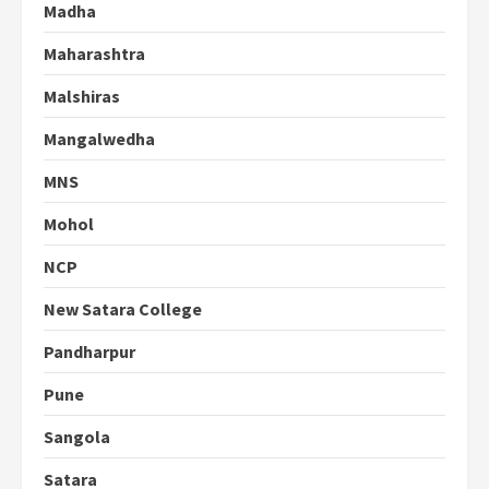
Madha
Maharashtra
Malshiras
Mangalwedha
MNS
Mohol
NCP
New Satara College
Pandharpur
Pune
Sangola
Satara