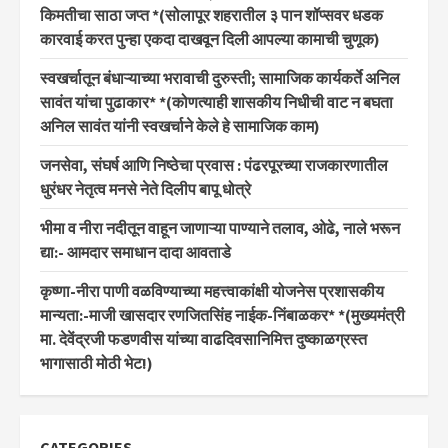
किमतीचा साठा जप्त *(सोलापूर शहरातील ३ पान शॉप्सवर धडक
कारवाई करत पुन्हा एकदा दाखवून दिली आपल्या कामाची चुणूक)
स्वखर्चातून बंधाऱ्याच्या भरावाची दुरुस्ती; सामाजिक कार्यकर्ते अनिल
सावंत यांचा पुढाकार* *(कोणत्याही शासकीय निधीची वाट न बघता
अनिल सावंत यांनी स्वखर्चाने केले हे सामाजिक काम)
जनसेवा, संघर्ष आणि निष्ठेचा प्रवास : पंढरपूरच्या राजकारणातील
धुरंधर नेतृत्व मनसे नेते दिलीप बापू धोत्रे
भीमा व नीरा नदीतून वाहून जाणाऱ्या पाण्याने तलाव, ओढे, नाले भरून
द्या:- आमदार समाधान दादा आवताडे
कृष्णा-नीरा पाणी वळविण्याच्या महत्त्वाकांक्षी योजनेस प्रशासकीय
मान्यता:-माजी खासदार रणजितसिंह नाईक-निंबाळकर* *(मुख्यमंत्री
मा. देवेंद्रजी फडणवीस यांच्या वाढदिवसानिमित्त दुष्काळग्रस्त
भागासाठी मोठी भेट!)
CATEGORIES