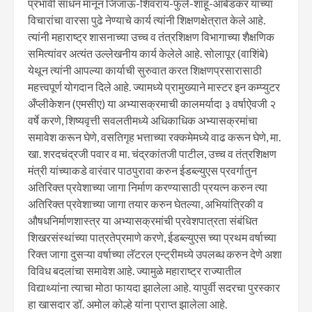
प्रभावी साधन मानून जिजाऊ-शिवराय-फुले-शाहू-आंबेडकर यांच्या
विचारांचा वारसा पुढे नेण्याचे कार्य त्यांनी शिक्षणक्षेत्रात केले आहे.
त्यांनी महाराष्ट्र शासनाच्या उच्च व तंत्रशिक्षण विभागाच्या शैक्षणिक
समित्यांवर अत्यंत उल्लेखनीय कार्य केलेले आहे. सोलापूर (वाशिंबे)
येथून त्यांनी आपल्या कार्याची सुरुवात करत शिक्षणप्रसारासाठी
महत्त्वपूर्ण योगदान दिले आहे. ज्यामध्ये प्रामुख्याने मास्टर इन कम्प्युटर
अँप्लीकेशन (एमसीए) या अभ्यासक्रमाची कालमर्यादा ३ वर्षाऐवजी २
वर्षे करणे, शिष्यवृत्ती सवलतीमध्ये अधिकाधिक अभ्यासक्रमांचा
समावेश करून घेणे, वसतिगृह भत्ताच्या रक्कमेमध्ये वाढ करून घेणे, मा.
खा. शरदचंद्रजी पवार व मा. चंद्रकांतजी पाटील, उच्च व तंत्रशिक्षण
मंत्री यांच्याकडे वारंवार पाठपुरावा करुन ईडब्ल्युएस प्रवर्गातुन
अतिरिक्त प्रवेशाच्या जागा निर्माण करण्यासाठी प्रयत्न करुन त्या
अतिरिक्त प्रवेशाच्या जागा तयार करुन घेतल्या, अभियांत्रिकी व
औषधनिर्माणशास्त्र या अभ्यासक्रमांची प्रवेशपात्रता संबंधित
शिखरसंस्थांच्या पात्रतेप्रमाणे करणे, ईडब्ल्युएस च्या प्रथम वर्षाच्या
रिक्त जागा दुसऱ्या वर्षाच्या लॅटरल एन्ट्रीमध्ये उपलब्ध करुन देणे अशा
विविध बदलांचा समावेश आहे. ज्यामुळे महाराष्ट्र राज्यातील
विद्याथ्यांना त्याचा मोठा फायदा झालेला आहे. यापुर्वी सदरचा पुरस्कार
हा खासदार डॉ. अमोल कोल्हे यांना प्राप्त झालेला आहे.