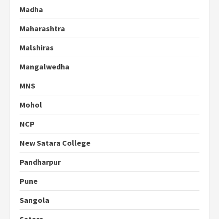
Madha
Maharashtra
Malshiras
Mangalwedha
MNS
Mohol
NCP
New Satara College
Pandharpur
Pune
Sangola
Satara