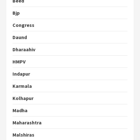
Beed
Bjp
Congress
Daund
Dharaahiv
HMPV
Indapur
Karmala
Kolhapur
Madha
Maharashtra
Malshiras