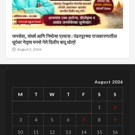
Uncategorized
जनसेवा, संघर्ष आणि निष्ठेचा प्रवास : पंढरपूरच्या राजकारणातील
धुरंधर नेतृत्व मनसे नेते दिलीप बापू धोत्रे
August 2, 2026
August 2026
M
T
W
T
F
S
S
1
2
3
4
5
6
7
8
9
10
11
12
13
14
15
16