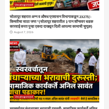
Uncategorized
सोलापूर शहरात अन्न व औषध प्रशासन विभागाकडून 23275/-
किमतीचा साठा जप्त *(सोलापूर शहरातील ३ पान शॉप्सवर धडक
कारवाई करत पुन्हा एकदा दाखवून दिली आपल्या कामाची चुणूक)
August 7, 2026
Uncategorized
स्वखर्चातून बंधाऱ्याच्या भरावाची दुरुस्ती; सामाजिक कार्यकर्ते अनिल