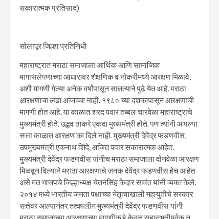
सकारात्मक प्रतिसाद)
सोलापूर जिल्हा प्रतिनिधी
महाराष्ट्रात मराठा समाजाला आर्थिक आणि सामाजिक
मागासलेपणाच्या आधारावर शैक्षणिक व नोकरीमध्ये आरक्षण मिळावे,
अशी मागणी गेल्या अनेक वर्षांपासून सातत्याने पुढे येत आहे. मराठा
आरक्षणाचा लढा आजच्चा नाही. १९८० च्या दशकापासून आरक्षणाची
मागणी होत आहे. या काळात शरद पवार तब्बल चारवेळा महाराष्ट्राचे
मुख्यमंत्री होते. उद्धव ठाकरे एकदा मुख्यमंत्री होते. पण त्यांनी आपल्या
सत्ता काळात आरक्षण का दिले नाही. मुख्यमंत्री देवेंद्र फडणवीस,
उपमुख्यमंत्री एकनाथ शिंदे, अजित पवार सकारात्मक आहेत.
मुख्यमंत्री देवेंद्र फडणवीस यांनीच मराठा समाजाला दोनवेळा आरक्षण
मिळवून दिल्याने मराठा आरक्षणाचे जनक देवेंद्र फडणवीस हेच आहेत
असे मत भाजपचे जिल्हाध्यक्ष चेतनसिंह केदार सावंत यांनी व्यक्त केले.
२०१४ मध्ये भारतीय जनता पक्षाच्या नेतृत्वाखाली महायुतीचे सरकार
सत्तेवर आल्यानंतर तत्कालीन मुख्यमंत्री देवेंद्र फडणवीस यांनी
मराठा समाजाच्या आरक्षणाच्या मागणीकडे केवळ सहानुभूतीपूर्वक न