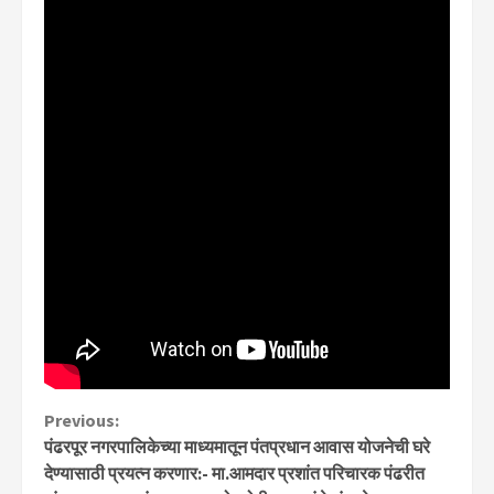
Continue
Previous:
पंढरपूर नगरपालिकेच्या माध्यमातून पंतप्रधान आवास योजनेची घरे
Reading
देण्यासाठी प्रयत्न करणार:- मा.आमदार प्रशांत परिचारक पंढरीत