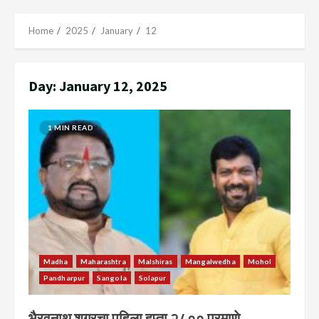
Menu
Home
2025
January
12
Day:
January 12, 2025
1 MIN READ
Madha
Maharashtra
Malshiras
Mangalwedha
Mohol
Pandharpur
Sangola
Solapur
भैरवनाथ शुगरचा पहिला हप्ता २८०० प्रमाणे