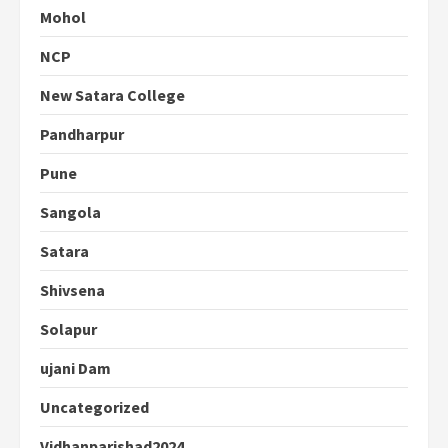
Mohol
NCP
New Satara College
Pandharpur
Pune
Sangola
Satara
Shivsena
Solapur
ujani Dam
Uncategorized
Vidhanparishad2024